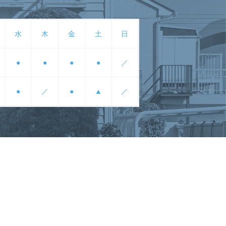
水
木
金
土
日
●
●
●
●
／
●
／
●
▲
／