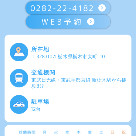
0282-22-4182
WEB予約
所在地
〒328-0071 栃木県栃木市大町1-10
交通機関
東武日光線・東武宇都宮線 新栃木駅から徒
歩8分
駐車場
12台