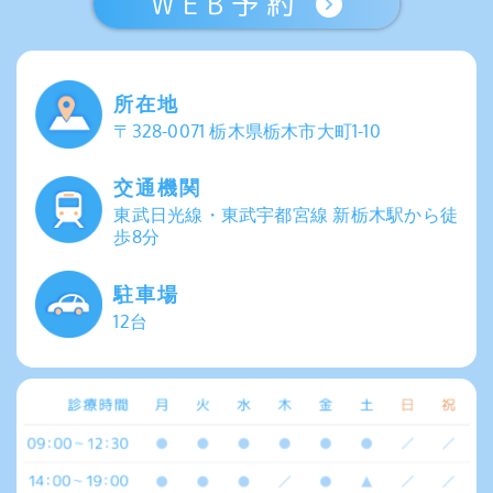
WEB予約
所在地
〒328-0071 栃木県栃木市大町1-10
交通機関
東武日光線・東武宇都宮線 新栃木駅から徒
歩8分
駐車場
12台