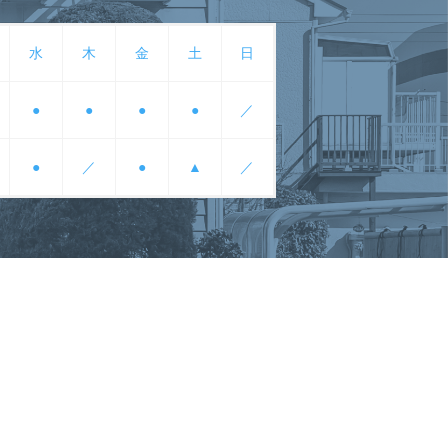
水
木
金
土
日
●
●
●
●
／
●
／
●
▲
／